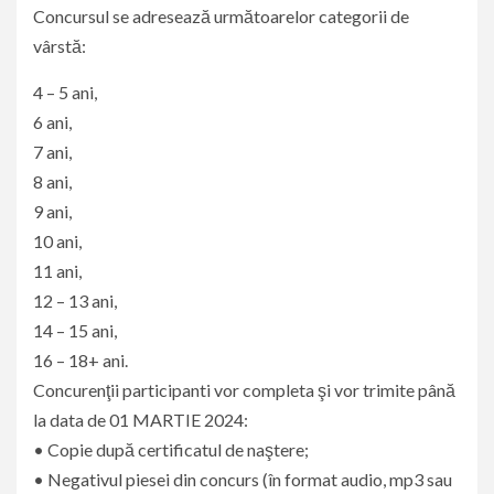
Concursul se adresează următoarelor categorii de
vârstă:
4 – 5 ani,
6 ani,
7 ani,
8 ani,
9 ani,
10 ani,
11 ani,
12 – 13 ani,
14 – 15 ani,
16 – 18+ ani.
Concurenţii participanti vor completa şi vor trimite până
la data de 01 MARTIE 2024:
• Copie după certificatul de naştere;
• Negativul piesei din concurs (în format audio, mp3 sau