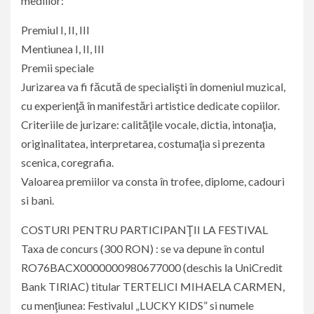
mediilor:
Premiul I, II, III
Mentiunea I, II, III
Premii speciale
Jurizarea va fi făcută de specialişti în domeniul muzical,
cu experienţă în manifestări artistice dedicate copiilor.
Criteriile de jurizare: calităţile vocale, dictia, intonaţia,
originalitatea, interpretarea, costumaţia si prezenta
scenica, coregrafia.
Valoarea premiilor va consta în trofee, diplome, cadouri
si bani.
COSTURI PENTRU PARTICIPANŢII LA FESTIVAL
Taxa de concurs (300 RON) : se va depune în contul
RO76BACX0000000980677000 (deschis la UniCredit
Bank TIRIAC) titular TERTELICI MIHAELA CARMEN,
cu menţiunea: Festivalul „LUCKY KIDS” si numele