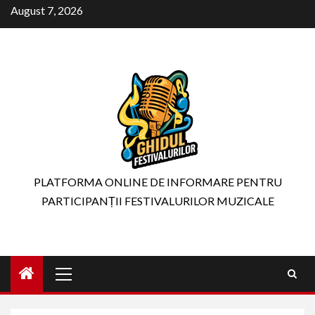
Skip
August 7, 2026
to
content
PLATFORMA ONLINE DE INFORMARE PENTRU
PARTICIPANȚII FESTIVALURILOR MUZICALE
Primary
Menu