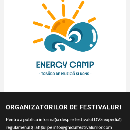
ORGANIZATORILOR DE FESTIVALURI
Pentru a publica informația despre festivalul DVS expediați
regulamenul și afișul pe info@ghidulfestivalurilor.com