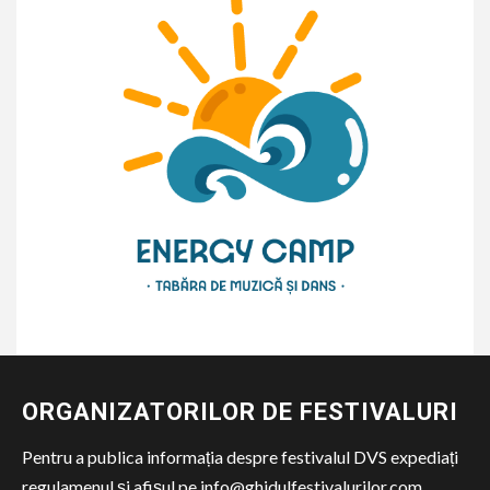
ORGANIZATORILOR DE FESTIVALURI
Pentru a publica informația despre festivalul DVS expediați
regulamenul și afișul pe info@ghidulfestivalurilor.com