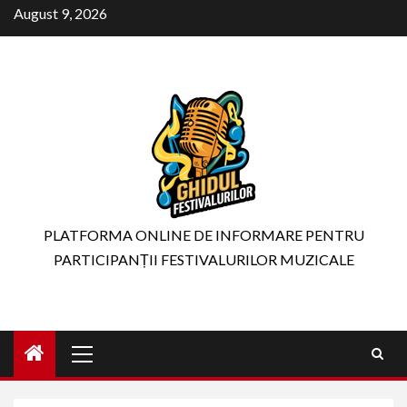
Skip
August 9, 2026
to
content
PLATFORMA ONLINE DE INFORMARE PENTRU
PARTICIPANȚII FESTIVALURILOR MUZICALE
Primary
Menu