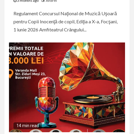
3 months ago
Andrei
Regulament Concursul Naţional de Muzică Uşoară
pentru Copii Inocenţă de copil, Ediţia a X-a, Focşani,
1 iunie 2026 Amfiteatrul Crângului...
14 min read