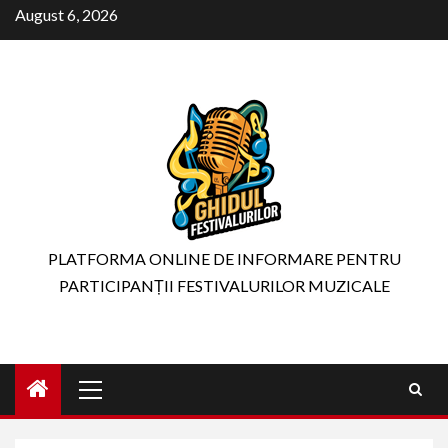
Skip
August 6, 2026
to
content
PLATFORMA ONLINE DE INFORMARE PENTRU
PARTICIPANȚII FESTIVALURILOR MUZICALE
Primary
Menu