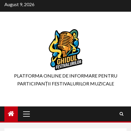
Skip
August 9, 2026
to
content
PLATFORMA ONLINE DE INFORMARE PENTRU
PARTICIPANȚII FESTIVALURILOR MUZICALE
Primary
Menu