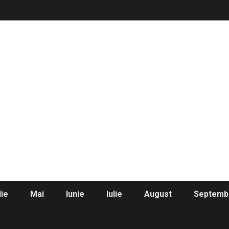
lie
Mai
Iunie
Iulie
August
Septemb