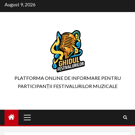
Skip
August 9, 2026
to
content
PLATFORMA ONLINE DE INFORMARE PENTRU
PARTICIPANȚII FESTIVALURILOR MUZICALE
Primary
Menu