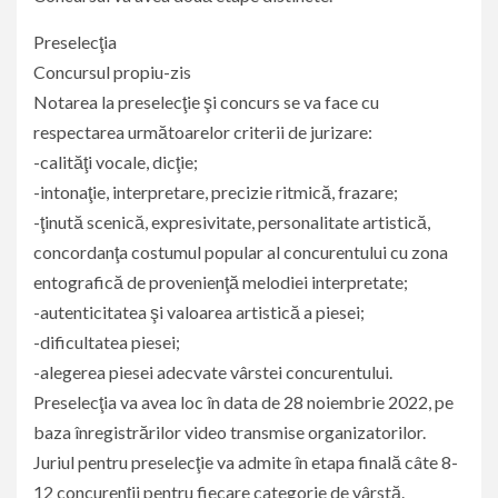
Preselecţia
Concursul propiu-zis
Notarea la preselecţie şi concurs se va face cu
respectarea următoarelor criterii de jurizare:
-calităţi vocale, dicţie;
-intonaţie, interpretare, precizie ritmică, frazare;
-ţinută scenică, expresivitate, personalitate artistică,
concordanţa costumul popular al concurentului cu zona
entografică de provenienţă melodiei interpretate;
-autenticitatea şi valoarea artistică a piesei;
-dificultatea piesei;
-alegerea piesei adecvate vârstei concurentului.
Preselecţia va avea loc în data de 28 noiembrie 2022, pe
baza înregistrărilor video transmise organizatorilor.
Juriul pentru preselecţie va admite în etapa finală câte 8-
12 concurenţii pentru fiecare categorie de vârstă.