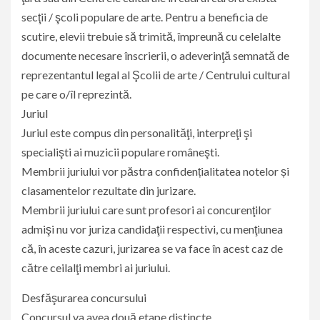
secţii / şcoli populare de arte. Pentru a beneficia de
scutire, elevii trebuie să trimită, împreună cu celelalte
documente necesare înscrierii, o adeverinţă semnată de
reprezentantul legal al Şcolii de arte / Centrului cultural
pe care o/îl reprezintă.
Juriul
Juriul este compus din personalităţi, interpreţi şi
specialişti ai muzicii populare româneşti.
Membrii juriului vor păstra confidențialitatea notelor și
clasamentelor rezultate din jurizare.
Membrii juriului care sunt profesori ai concurenţilor
admişi nu vor juriza candidaţii respectivi, cu menţiunea
că, în aceste cazuri, jurizarea se va face în acest caz de
către ceilalţi membri ai juriului.
Desfăşurarea concursului
Concursul va avea două etape distincte.