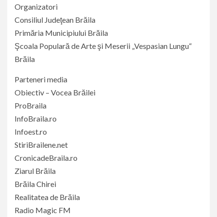
Organizatori
Consiliul Judeţean Brăila
Primăria Municipiului Brăila
Şcoala Populară de Arte şi Meserii „Vespasian Lungu“
Brăila
Parteneri media
Obiectiv – Vocea Brăilei
ProBraila
InfoBraila.ro
Infoest.ro
StiriBrailene.net
CronicadeBraila.ro
Ziarul Brăila
Brăila Chirei
Realitatea de Brăila
Radio Magic FM