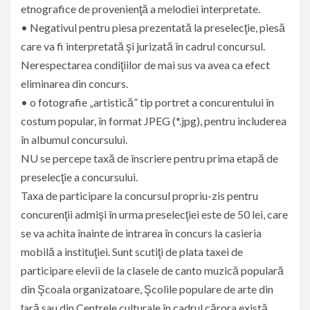
etnografice de provenienţă a melodiei interpretate.
• Negativul pentru piesa prezentată la preselecţie, piesă
care va fi interpretată şi jurizată în cadrul concursul.
Nerespectarea condiţiilor de mai sus va avea ca efect
eliminarea din concurs.
• o fotografie „artistică” tip portret a concurentului în
costum popular, în format JPEG (*.jpg), pentru includerea
în albumul concursului.
NU se percepe taxă de înscriere pentru prima etapă de
preselecţie a concursului.
Taxa de participare la concursul propriu-zis pentru
concurenţii admişi în urma preselecţiei este de 50 lei, care
se va achita înainte de intrarea în concurs la casieria
mobilă a instituţiei. Sunt scutiţi de plata taxei de
participare elevii de la clasele de canto muzică populară
din Şcoala organizatoare, Şcolile populare de arte din
ţară sau din Centrele culturale în cadrul cărora există