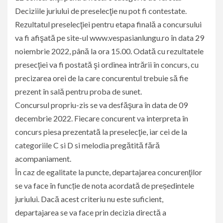
Deciziile juriului de preselecţie nu pot fi contestate.
Rezultatul preselecţiei pentru etapa finală a concursului
va fi afişată pe site-ul www.vespasianlungu.ro în data 29
noiembrie 2022, până la ora 15.00. Odată cu rezultatele
presecţiei va fi postată şi ordinea intrării în concurs, cu
precizarea orei de la care concurentul trebuie să fie
prezent în sală pentru proba de sunet.
Concursul propriu-zis se va desfăşura în data de 09
decembrie 2022. Fiecare concurent va interpreta în
concurs piesa prezentată la preselecţie, iar cei de la
categoriile C si D si melodia pregătită fără
acompaniament.
În caz de egalitate la puncte, departajarea concurenţilor
se va face în funcție de nota acordată de președintele
juriului. Dacă acest criteriu nu este suficient,
departajarea se va face prin decizia directă a