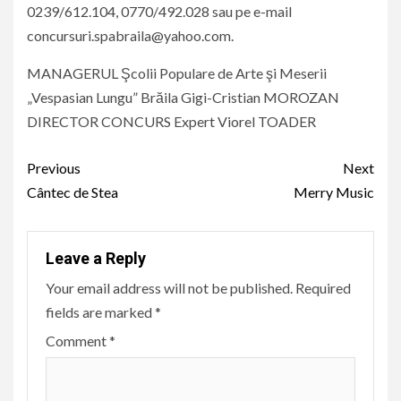
0239/612.104, 0770/492.028 sau pe e-mail
concursuri.spabraila@yahoo.com.
MANAGERUL Şcolii Populare de Arte şi Meserii
„Vespasian Lungu” Brăila Gigi-Cristian MOROZAN
DIRECTOR CONCURS Expert Viorel TOADER
Continue
Previous
Next
Reading
Cântec de Stea
Merry Music
Leave a Reply
Your email address will not be published.
Required
fields are marked
*
Comment
*