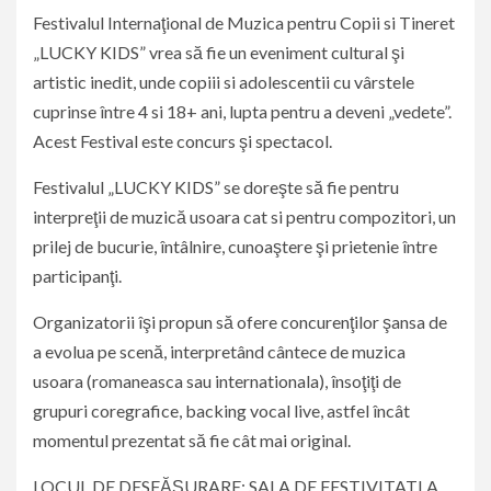
Festivalul Internaţional de Muzica pentru Copii si Tineret
„LUCKY KIDS” vrea să fie un eveniment cultural şi
artistic inedit, unde copiii si adolescentii cu vârstele
cuprinse între 4 si 18+ ani, lupta pentru a deveni „vedete”.
Acest Festival este concurs şi spectacol.
Festivalul „LUCKY KIDS” se doreşte să fie pentru
interpreţii de muzică usoara cat si pentru compozitori, un
prilej de bucurie, întâlnire, cunoaştere şi prietenie între
participanţi.
Organizatorii îşi propun să ofere concurenţilor şansa de
a evolua pe scenă, interpretând cântece de muzica
usoara (romaneasca sau internationala), însoţiţi de
grupuri coregrafice, backing vocal live, astfel încât
momentul prezentat să fie cât mai original.
LOCUL DE DESFĂŞURARE: SALA DE FESTIVITATI A