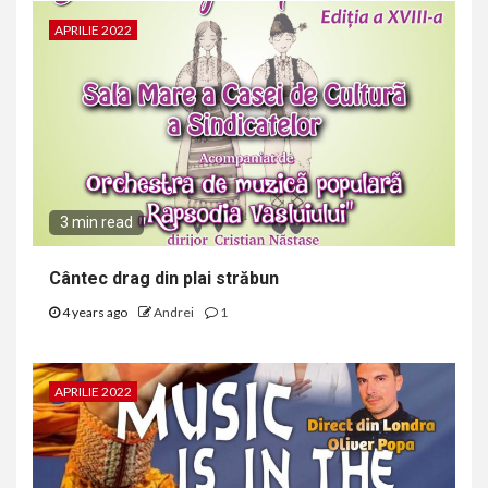
APRILIE 2022
3 min read
Cântec drag din plai străbun
4 years ago
Andrei
1
APRILIE 2022