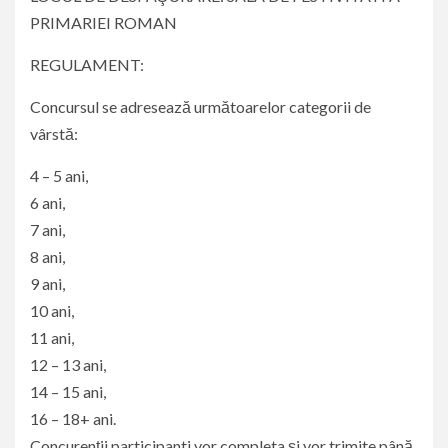
PRIMARIEI ROMAN
REGULAMENT:
Concursul se adresează următoarelor categorii de
vârstă:
4 – 5 ani,
6 ani,
7 ani,
8 ani,
9 ani,
10 ani,
11 ani,
12 – 13 ani,
14 – 15 ani,
16 – 18+ ani.
Concurenţii participanti vor completa şi vor trimite până