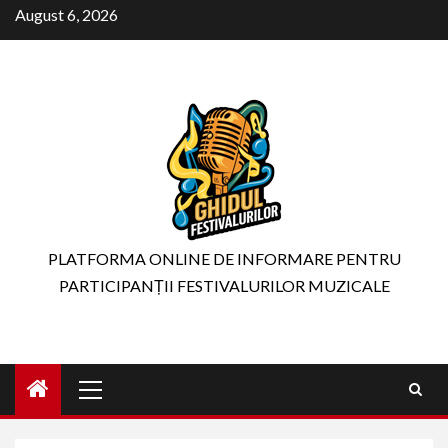
Skip
August 6, 2026
to
content
PLATFORMA ONLINE DE INFORMARE PENTRU
PARTICIPANȚII FESTIVALURILOR MUZICALE
Primary
Menu