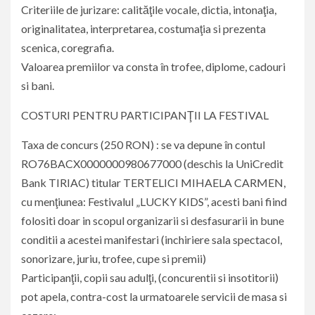
Criteriile de jurizare: calităţile vocale, dictia, intonaţia,
originalitatea, interpretarea, costumaţia si prezenta
scenica, coregrafia.
Valoarea premiilor va consta în trofee, diplome, cadouri
si bani.
COSTURI PENTRU PARTICIPANŢII LA FESTIVAL
Taxa de concurs (250 RON) : se va depune în contul
RO76BACX0000000980677000 (deschis la UniCredit
Bank TIRIAC) titular TERTELICI MIHAELA CARMEN,
cu menţiunea: Festivalul „LUCKY KIDS”, acesti bani fiind
folositi doar in scopul organizarii si desfasurarii in bune
conditii a acestei manifestari (inchiriere sala spectacol,
sonorizare, juriu, trofee, cupe si premii)
Participanţii, copii sau adulţi, (concurentii si insotitorii)
pot apela, contra-cost la urmatoarele servicii de masa si