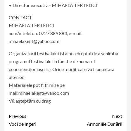
• Director executiv – MIHAELA TERTELICI
CONTACT
MIHAELA TERTELICI
număr telefon: 0727 889 883, e-mail:
mihaelakent@yahoo.com
Organizatorii festivalului isi aloca dreptul de a schimba
programul festivalului in functie de numarul
concurentilor inscrisi. Orice modificare va fi anuntata
ulterior.
Materialele pot fi trimise pe
mail:mihaelakent@yahoo.com
Vă aşteptăm cu drag
Continue
Previous
Next
Reading
Voci de Îngeri
Armoniile Dunării