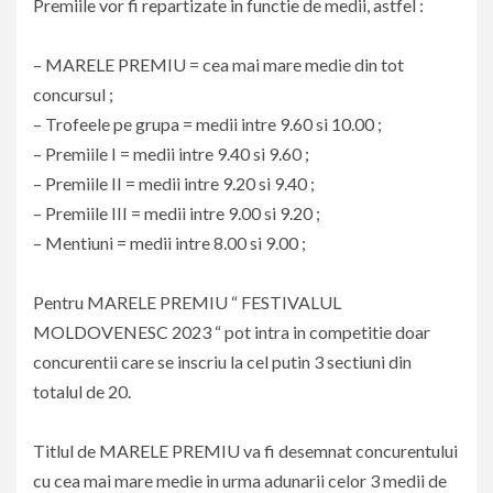
Premiile vor fi repartizate in functie de medii, astfel :
– MARELE PREMIU = cea mai mare medie din tot
concursul ;
– Trofeele pe grupa = medii intre 9.60 si 10.00 ;
– Premiile I = medii intre 9.40 si 9.60 ;
– Premiile II = medii intre 9.20 si 9.40 ;
– Premiile III = medii intre 9.00 si 9.20 ;
– Mentiuni = medii intre 8.00 si 9.00 ;
Pentru MARELE PREMIU “ FESTIVALUL
MOLDOVENESC 2023 “ pot intra in competitie doar
concurentii care se inscriu la cel putin 3 sectiuni din
totalul de 20.
Titlul de MARELE PREMIU va fi desemnat concurentului
cu cea mai mare medie in urma adunarii celor 3 medii de