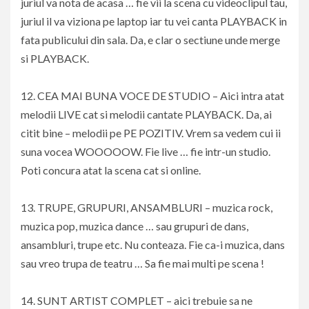
juriul va nota de acasa … fie vii la scena cu videoclipul tau,
juriul il va viziona pe laptop iar tu vei canta PLAYBACK in
fata publicului din sala. Da, e clar o sectiune unde merge
si PLAYBACK.
12. CEA MAI BUNA VOCE DE STUDIO – Aici intra atat
melodii LIVE cat si melodii cantate PLAYBACK. Da, ai
citit bine – melodii pe PE POZITIV. Vrem sa vedem cui ii
suna vocea WOOOOOW. Fie live … fie intr-un studio.
Poti concura atat la scena cat si online.
13. TRUPE, GRUPURI, ANSAMBLURI – muzica rock,
muzica pop, muzica dance … sau grupuri de dans,
ansambluri, trupe etc. Nu conteaza. Fie ca-i muzica, dans
sau vreo trupa de teatru … Sa fie mai multi pe scena !
14. SUNT ARTIST COMPLET – aici trebuie sa ne