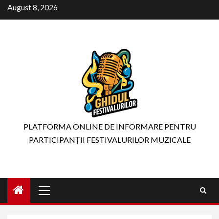
Skip
August 8, 2026
to
content
PLATFORMA ONLINE DE INFORMARE PENTRU
PARTICIPANȚII FESTIVALURILOR MUZICALE
Primary
Menu