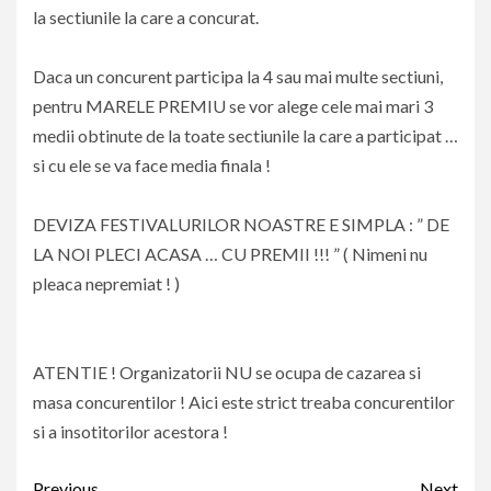
la sectiunile la care a concurat.
Daca un concurent participa la 4 sau mai multe sectiuni,
pentru MARELE PREMIU se vor alege cele mai mari 3
medii obtinute de la toate sectiunile la care a participat …
si cu ele se va face media finala !
DEVIZA FESTIVALURILOR NOASTRE E SIMPLA : ” DE
LA NOI PLECI ACASA … CU PREMII !!! ” ( Nimeni nu
pleaca nepremiat ! )
ATENTIE ! Organizatorii NU se ocupa de cazarea si
masa concurentilor ! Aici este strict treaba concurentilor
si a insotitorilor acestora !
Continue
Previous
Next