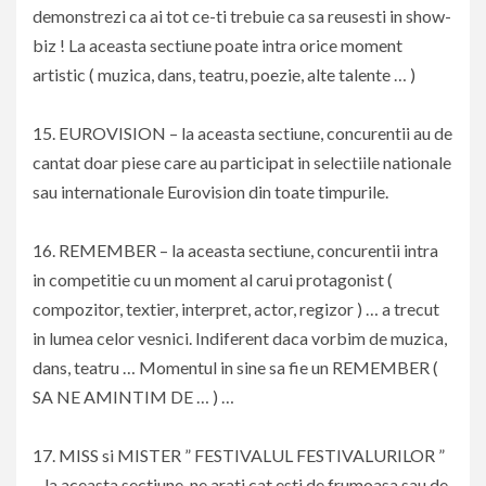
demonstrezi ca ai tot ce-ti trebuie ca sa reusesti in show-
biz ! La aceasta sectiune poate intra orice moment
artistic ( muzica, dans, teatru, poezie, alte talente … )
15. EUROVISION – la aceasta sectiune, concurentii au de
cantat doar piese care au participat in selectiile nationale
sau internationale Eurovision din toate timpurile.
16. REMEMBER – la aceasta sectiune, concurentii intra
in competitie cu un moment al carui protagonist (
compozitor, textier, interpret, actor, regizor ) … a trecut
in lumea celor vesnici. Indiferent daca vorbim de muzica,
dans, teatru … Momentul in sine sa fie un REMEMBER (
SA NE AMINTIM DE … ) …
17. MISS si MISTER ” FESTIVALUL FESTIVALURILOR ”
– la aceasta sectiune, ne arati cat esti de frumoasa sau de