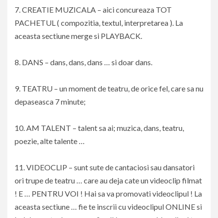
7. CREATIE MUZICALA – aici concureaza TOT
PACHETUL ( compozitia, textul, interpretarea ). La
aceasta sectiune merge si PLAYBACK.
8. DANS – dans, dans, dans … si doar dans.
9. TEATRU – un moment de teatru, de orice fel, care sa nu
depaseasca 7 minute;
10. AM TALENT – talent sa ai; muzica, dans, teatru,
poezie, alte talente …
11. VIDEOCLIP – sunt sute de cantaciosi sau dansatori
ori trupe de teatru … care au deja cate un videoclip filmat
! E … PENTRU VOI ! Hai sa va promovati videoclipul ! La
aceasta sectiune … fie te inscrii cu videoclipul ONLINE si