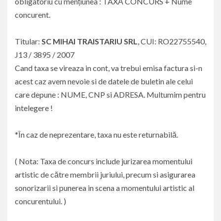
obligatoriu cu mențiunea : TAXĂ CONCURS + Nume
concurent.
Titular:
SC MIHAI TRAISTARIU SRL
, CUI: RO22755540,
J13 / 3895 / 2007
Cand taxa se vireaza in cont, va trebui emisa factura si-n
acest caz avem nevoie si de datele de buletin ale celui
care depune : NUME, CNP si ADRESA. Multumim pentru
intelegere !
*În caz de neprezentare, taxa nu este returnabilă.
( Nota: Taxa de concurs include jurizarea momentului
artistic de către membrii juriului, precum si asigurarea
sonorizarii si punerea in scena a momentului artistic al
concurentului. )