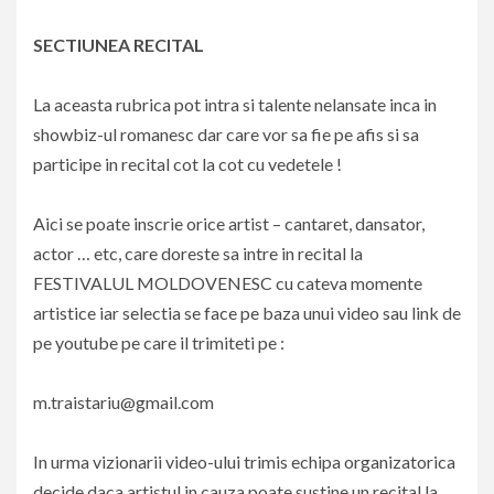
SECTIUNEA RECITAL
La aceasta rubrica pot intra si talente nelansate inca in
showbiz-ul romanesc dar care vor sa fie pe afis si sa
participe in recital cot la cot cu vedetele !
Aici se poate inscrie orice artist – cantaret, dansator,
actor … etc, care doreste sa intre in recital la
FESTIVALUL MOLDOVENESC cu cateva momente
artistice iar selectia se face pe baza unui video sau link de
pe youtube pe care il trimiteti pe :
m.traistariu@gmail.com
In urma vizionarii video-ului trimis echipa organizatorica
decide daca artistul in cauza poate sustine un recital la