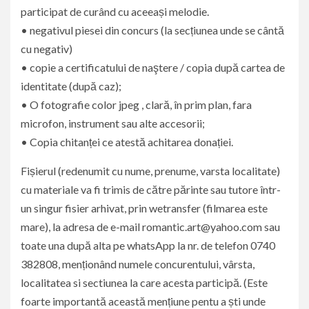
participat de curând cu aceeași melodie.
• negativul piesei din concurs (la secțiunea unde se cântă
cu negativ)
• copie a certificatului de naştere / copia după cartea de
identitate (după caz);
• O fotografie color jpeg , clară, în prim plan, fara
microfon, instrument sau alte accesorii;
• Copia chitanței ce atestă achitarea donației.
Fișierul (redenumit cu nume, prenume, varsta localitate)
cu materiale va fi trimis de către părinte sau tutore într-
un singur fisier arhivat, prin wetransfer (filmarea este
mare), la adresa de e-mail romantic.art@yahoo.com sau
toate una după alta pe whatsApp la nr. de telefon 0740
382808, menționând numele concurentului, vârsta,
localitatea si sectiunea la care acesta participă. (Este
foarte importantă această mențiune pentu a ști unde