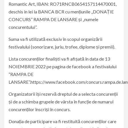
Romantic Art, IBAN: RO71RNCB0654157114470001,
deschis in lei la BANCA BCR cu mențiunile „DONAȚIE
CONCURS” RAMPA DE LANSARE și „numele
concurentului”.
Suma va fi utilizată exclusiv în scopul organizării
festivalului (sonorizare, juriu, trofee, diplome și premii).
Lista concurenților finaliști va fi afișată în data de 13
NOIEMBRIE 2022 pe pagina de facebook a festivalului
“RAMPA DE
LANSARE”.https://www.facebook.com/concurs.rampa.de.lan
Organizatorii își rezervă dreptul de a selecta concurenții
și de a schimba grupele de vârsta în funcție de numarul
concurenților înscriși în concurs.
Donația de participare va fi restituită concurenților care