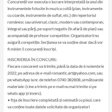
Concurenții vor executa o lucrare interpretată la unul din
instrumentele folosite în muzica cultă (pian, instrumente
cu coarde, instrumente de suflat, etc.) din repertoriul
românesc sau universal, clasic, modern sau contemporan,
integral sau părţi, pe suport negativ (în afară de pian) sau
acompaniați de profesor corepetitor. Organizatorii nu
asigură corepetiție. Secțiunea se va susține doar dacă vor
fi minim 5 concurenți înscriși.
INSCRIEREA ÎN CONCURS:
Fiecare concurent va trimite, până la data de 6 noiembrie
2022, pe adresa de e-mail romantic.art@yahoo.com, sau
pe whatsApp la nr. de telefon 0740 382808, următoarele
materiale: (cine a trimis pe e-mail nu mai trimite si pe
whats app și invers).
• fişa de înscriere completată și semnată cu pixul, care
va conține toate datele solicitate de organizatori