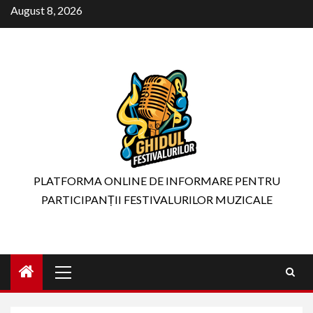
Skip
August 8, 2026
to
content
PLATFORMA ONLINE DE INFORMARE PENTRU
PARTICIPANȚII FESTIVALURILOR MUZICALE
Primary
Menu