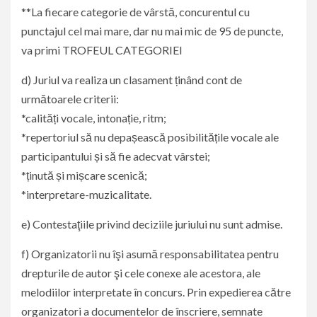
**La fiecare categorie de vârstă, concurentul cu
punctajul cel mai mare, dar nu mai mic de 95 de puncte,
va primi TROFEUL CATEGORIEI
d) Juriul va realiza un clasament ținând cont de
următoarele criterii:
*calități vocale, intonație, ritm;
*repertoriul să nu depașească posibilitățile vocale ale
participantului și să fie adecvat vârstei;
*ținută și mișcare scenică;
*interpretare-muzicalitate.
e) Contestaţiile privind deciziile juriului nu sunt admise.
f) Organizatorii nu îşi asumă responsabilitatea pentru
drepturile de autor şi cele conexe ale acestora, ale
melodiilor interpretate în concurs. Prin expedierea către
organizatori a documentelor de înscriere, semnate