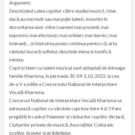
Argument:
Deschizând calea copiilor către studiul muzicii, chiar
dacă au mai mult sau mai puțin talent, investim în
dezvoltarea unor viitori oameni mai prezenți, mai
expresivi, mai afectuoși, mai solidari, mai darnici, mai
toleranți….și înșiruirea poate continua pentru că, arta
cântului bucură sufletul, deschide inima și tonifică
mintea.
Copii și tineri cu talent muzical sunt așteptați de întreaga
familie Kharisma, în perioada 30 .09-2.10. 2022, la cea
de-a V a ediție a Concursului Național de Interpretare
Vocală Kharisma.
Concursul Național de Interpretare Vocală Kharisma se
adresează copiilor cu vârstele cuprinse între 4 și 19 ani,
pregătiți în cadrul Palatelor și cluburilor copiilor din țară,
Cluburilor private de muzică, Asociațiilor Culturale,
școlilor, liceelor și grădinițelor.