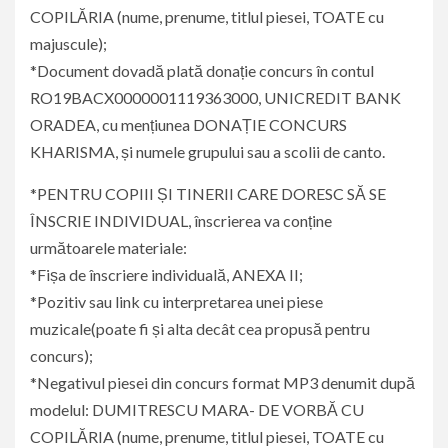
COPILĂRIA (nume, prenume, titlul piesei, TOATE cu
majuscule);
*Document dovadă plată donație concurs în contul
RO19BACX0000001119363000, UNICREDIT BANK
ORADEA, cu mențiunea DONAȚIE CONCURS
KHARISMA, și numele grupului sau a scolii de canto.
*PENTRU COPIII ȘI TINERII CARE DORESC SĂ SE
ÎNSCRIE INDIVIDUAL, înscrierea va conține
următoarele materiale:
*Fișa de înscriere individuală, ANEXA II;
*Pozitiv sau link cu interpretarea unei piese
muzicale(poate fi și alta decât cea propusă pentru
concurs);
*Negativul piesei din concurs format MP3 denumit după
modelul: DUMITRESCU MARA- DE VORBĂ CU
COPILĂRIA (nume, prenume, titlul piesei, TOATE cu