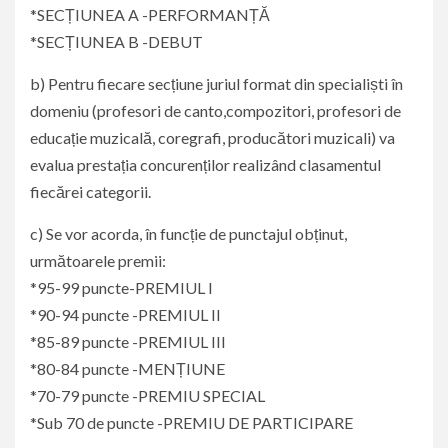
*SECȚIUNEA A -PERFORMANȚĂ
*SECȚIUNEA B -DEBUT
b) Pentru fiecare secțiune juriul format din specialiști în
domeniu (profesori de canto,compozitori, profesori de
educație muzicală, coregrafi, producători muzicali) va
evalua prestația concurenților realizând clasamentul
fiecărei categorii.
c) Se vor acorda, în funcție de punctajul obținut,
următoarele premii:
*95-99 puncte-PREMIUL I
*90-94 puncte -PREMIUL II
*85-89 puncte -PREMIUL III
*80-84 puncte -MENȚIUNE
*70-79 puncte -PREMIU SPECIAL
*Sub 70 de puncte -PREMIU DE PARTICIPARE