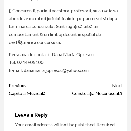
j) Concurenții, părinții acestora, profesorii, nu au voie să
abordeze membrii juriului, înainte, pe parcursul și după
terminarea concursului. Sunt rugați să aibă un
comportament și un limbaj decent în spațiul de
desfășurare a concursului.
Persoana de contact: Dana Maria Oprescu
Tel: 0744905100,
E-mail: danamaria_oprescu@yahoo.com
Continue
Previous
Next
Reading
Capitala Muzicală
Constelația Necunoscută
Leave a Reply
Your email address will not be published.
Required