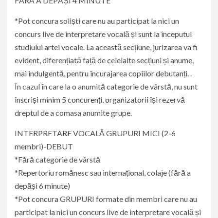
FĂRĂ A DEPĂȘI 4 MINUTE
*Pot concura soliști care nu au participat la nici un
concurs live de interpretare vocală și sunt la începutul
studiului artei vocale. La această secțiune, jurizarea va fi
evident, diferențiată față de celelalte secțiuni și anume,
mai indulgentă, pentru încurajarea copiilor debutanți. .
În cazul în care la o anumită categorie de vârstă, nu sunt
înscriși minim 5 concurenți, organizatorii își rezervă
dreptul de a comasa anumite grupe.
INTERPRETARE VOCALĂ GRUPURI MICI (2-6
membri)-DEBUT
*Fără categorie de vârstă
*Repertoriu romănesc sau internațional, colaje (fără a
depăși 6 minute)
*Pot concura GRUPURI formate din membri care nu au
participat la nici un concurs live de interpretare vocală și