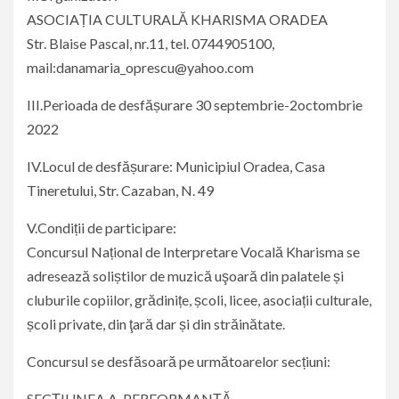
ASOCIAȚIA CULTURALĂ KHARISMA ORADEA
Str. Blaise Pascal, nr.11, tel. 0744905100,
mail:danamaria_oprescu@yahoo.com
III.Perioada de desfășurare 30 septembrie-2octombrie
2022
IV.Locul de desfășurare: Municipiul Oradea, Casa
Tineretului, Str. Cazaban, N. 49
V.Condiții de participare:
Concursul Național de Interpretare Vocală Kharisma se
adresează soliștilor de muzică uşoară din palatele și
cluburile copiilor, grădinițe, școli, licee, asociații culturale,
școli private, din ţară dar și din străinătate.
Concursul se desfăsoară pe următoarelor secțiuni:
SECȚIUNEA A-PERFORMANȚĂ