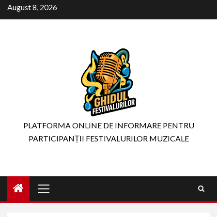
Skip
August 8, 2026
to
content
PLATFORMA ONLINE DE INFORMARE PENTRU
PARTICIPANȚII FESTIVALURILOR MUZICALE
Primary
Menu