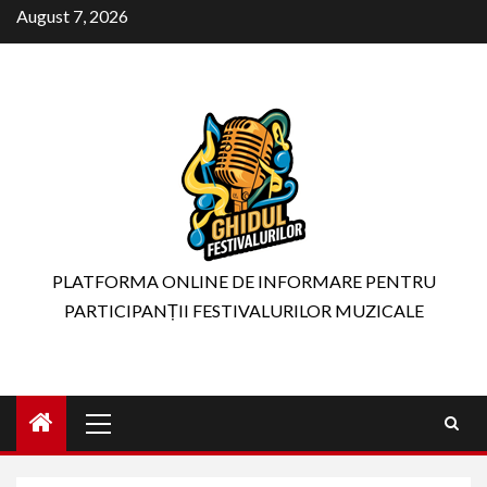
Skip
August 7, 2026
to
content
PLATFORMA ONLINE DE INFORMARE PENTRU
PARTICIPANȚII FESTIVALURILOR MUZICALE
Primary
Menu