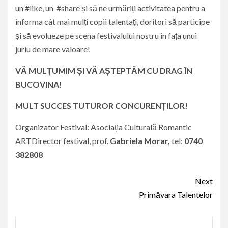
un #like, un #share și să ne urmăriți activitatea pentru a
informa cât mai mulți copii talentați, doritori să participe
și să evolueze pe scena festivalului nostru în fața unui
juriu de mare valoare!
VĂ MULȚUMIM ȘI VĂ AȘTEPTĂM CU DRAG ÎN
BUCOVINA!
MULT SUCCES TUTUROR CONCURENȚILOR!
Organizator Festival: Asociația Culturală Romantic
ARTDirector festival, prof.
Gabriela Morar,
tel:
0740
382808
Continue
Next
Reading
Primăvara Talentelor