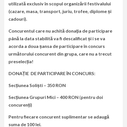
utilizată exclusiv în scopul organizării festivalului
(cazare, masa, transport, juriu, trofee, diplome și
cadouri).
Concurentul care nu achită
donaţia de participare
până la data stabilită va fi descalificat și i se va
acorda a doua șansa de participare în concurs
următorului concurent din grupa, care nu a trecut
preselecția!
DONAȚIE DE PARTICIPARE ÎN CONCURS:
Secțiune
a
Soliști –
350
RON
Secțiune
a
Grupuri Mici –
400 RON
(
pentru doi
concurenți
)
Pentru fiecare concurent suplimentar se adaugă
suma de 100 lei.