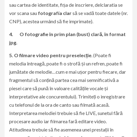
sau cartea de identitate, fișa de inscriere, delclaratia se
vor scana sau
fotografía
clar
să se vadă toate datele (nr.
CNP), acestea urmând să fie imprimate).
4.
O fotografie în prim plan (bust)
clară
, în format
jpg.
5.
O filmare video
pentru preselecție
. (Poate fi
melodia întreagă, poate fi o strofă și un refren, poate fi
jumătate de melodie…cum e mai ușor pentru fiecare, dar
fragmentul să conțină partea cea mai semnificativă a
piesei care să pună în valoare calitățile vocale și
interpretative ale concurentului). Trimiteți o inregistrare
cu telefonul de la ora de canto sau filmată acasă.
Interpretarea melodiei trebuie să fie LIVE, sunetul fără
procesare audio iar filmarea fară editare video.
Atitudinea trebuie să fie asemenea unei prestații în