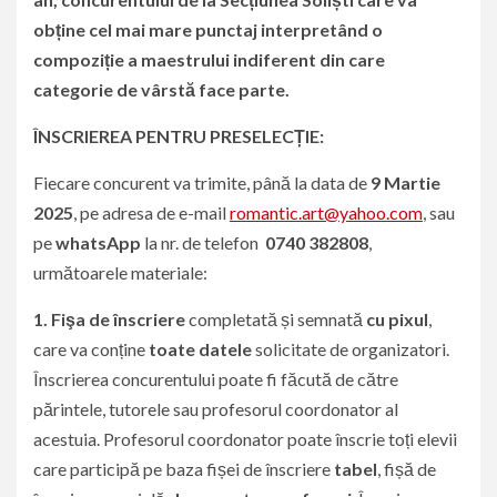
obține cel mai mare punctaj interpretând o
compoziție a maestrului indiferent din care
categorie de vârstă face parte.
ÎNSCRIEREA PENTRU PRESELECȚIE:
Fiecare concurent va trimite, până la data de
9 Martie
2025
, pe adresa de e-mail
romantic.art@yahoo.com
, sau
pe
whatsApp
la nr. de telefon
0740 382808
,
următoarele materiale:
1.
Fişa de înscriere
completată și semnată
cu pixul
,
care va conține
toate datele
solicitate de organizatori.
Înscrierea concurentului poate fi făcută de către
părintele, tutorele sau profesorul coordonator al
acestuia. Profesorul coordonator poate înscrie toți elevii
care participă pe baza fișei de înscriere
tabel
, fișă de