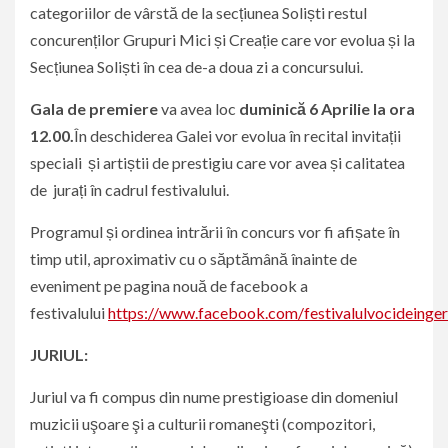
categoriilor de vârstă de la secțiunea Soliști restul
concurenților Grupuri Mici și Creație care vor evolua și la
Secțiunea Soliști în cea de-a doua zi a concursului.
Gala de premiere
va avea loc
duminică 6 Aprilie la ora
12.00.
În deschiderea Galei vor evolua în recital invitații
speciali și artiștii de prestigiu care vor avea și calitatea
de jurați în cadrul festivalului.
Programul și ordinea intrării în concurs vor fi afișate în
timp util, aproximativ cu o săptămână înainte de
eveniment pe pagina nouă de facebook a
festivalului
https://www.facebook.com/festivalulvocideinger
JURIUL:
Juriul va fi compus din nume prestigioase din domeniul
muzicii uşoare şi a culturii romaneşti (compozitori,