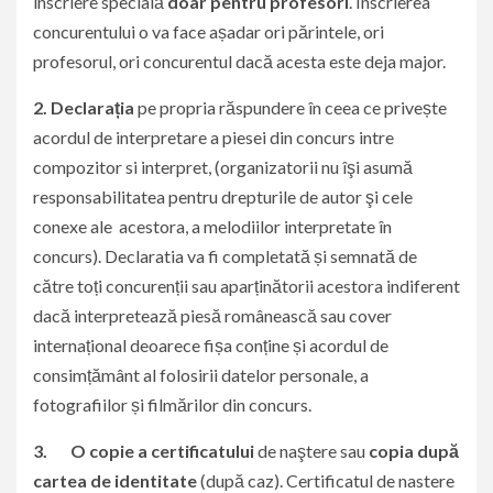
înscriere specială
doar
pentru profesori
. Înscrierea
concurentului o va face așadar ori părintele, ori
profesorul, ori concurentul dacă acesta este deja major.
2.
Declarația
pe propria răspundere în ceea ce privește
acordul de interpretare a piesei din concurs intre
compozitor si interpret, (organizatorii nu îşi asumă
responsabilitatea pentru drepturile de autor şi cele
conexe ale acestora, a melodiilor interpretate în
concurs). Declaratia va fi completată și semnată de
către toți concurenții sau aparținătorii acestora indiferent
dacă interpretează piesă românească sau cover
internațional deoarece fișa conține și acordul de
consimțământ al folosirii datelor personale, a
fotografiilor și filmărilor din concurs.
3.
O copie a certificatului
de naştere sau
copia după
cartea de identitate
(după caz). Certificatul de nastere