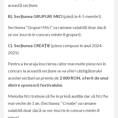
această secțiune.
B). Secțiunea
GRUPURI MICI
(până la 4-5 membri).
Sectiunea ‘‘Grupuri Mici’’ va ramane valabilă doar dacă
se vor inscrie în concurs minim 8 grupuri).
C). Secțiunea CREA
ȚIE
(piese compuse în anul 2024-
2025)
Pentru a încuraja înscrierea câtor mai multe piese noi în
concurs la această secțiune se va oferi câștigătorului
acestei secțiuni un premiu de
2
000 RON,
oferit de unul
dintre sponsorii festivalului.
Melodia NU trebuie să fie în primă audiție dar să NU fie
mai veche de 1 an. (Sectiunea ‘‘Creație” va ramane
valabilă doar dacă se vor inscrie în concurs minim 8
piese).