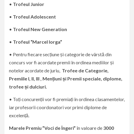
•
Trofeul Junior
•
Trofeul Adolescent
•
Trofeul New Generation
•
Trofeul “Marcel Iorga“
• Pentru fiecare secțiune și categorie de vârstă din
concurs vor fi acordate premii în ordinea mediilor și
notelor acordate de juriu,
Trofee de Categorie,
Premiile I, II, III , Mențiuni și Premii speciale,
diplome,
trofee și dulciuri.
• Toți concurenții vor fi premiați în ordinea clasamentelor,
iar profesorii coordonatori vor primi diplome de
excelență.
Marele Premiu ”Voci de Îngeri”
în valoare de
3
000