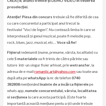
CREAȚIE atunci trimite și DEMO VIDEO în vederea
preselecției.
Atenție!
Piesa din concurs
trebuie să fie diferită de cea
cu care concurentul a participat anul trecut la
festivalul ”Voci de Îngeri”. Nu contează limba în care se
interpretează și genul muzical, poate fi melodie pop,
rock, blues, jazz, musical, etc…
Voce să fie!
Fișierul
redenumit (nume, prenume, vârsta, localitate) cu
cele
5 materialele
va fi trimis de către părinte sau
tutore într-un singur fisier arhivat, prin
wetransfer
, la
adresa de e-mail
romantic.art@yahoo.com
sau toate una
după alta pe
whatsApp
la nr. de telefon
0740
382808
menționând
înainte de a incărca fișierele
pe
whats app,
numele concurentului, vârsta, localitatea
si secțiunea
la care acesta participă. (Este foarte
importantă această mențiune pentu a ști unde trebuie