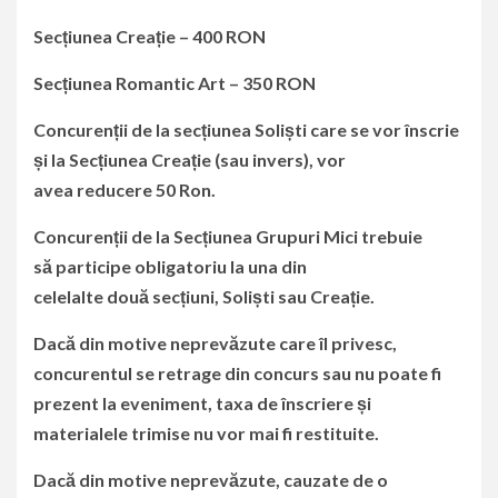
Secțiune
a
Creație –
400
RON
Secțiune
a
Romantic Art
–
350
RON
Concurenții de la secțiunea Soliști care se vor înscrie
și la
Secțiunea Creație (sau invers),
vor
avea
reducere 50 Ron.
Concurenții de la Secțiunea Grupuri Mici trebuie
s
ă
participe obligatoriu la una din
celelalte
două
secțiuni, Soliști sau Creație.
Dacă din motive neprevăzute care îl privesc,
concurentul se retrage din concurs sau nu poate fi
prezent la eveniment, taxa de înscriere și
materialele trimise nu vor mai fi restituite.
Dacă din motive neprevăzute, cauzate de o