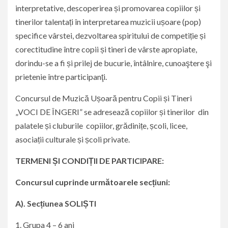
interpretative, descoperirea și promovarea copiilor și
tinerilor talentați în interpretarea muzicii ușoare (pop)
specifice vârstei, dezvoltarea spiritului de competiție și
corectitudine între copii și tineri de vârste apropiate,
dorindu-se a fi și prilej de bucurie, întâlnire, cunoaştere şi
prietenie între participanţi.
Concursul de Muzică Ușoară pentru Copii și Tineri
„VOCI DE ÎNGERI” se adresează copiilor și tinerilor din
palatele și cluburile copiilor, grădinițe, școli, licee,
asociații culturale și școli private.
TERMENI ȘI CONDIȚII DE PARTICIPARE:
Concursul cuprinde următoarele secțiuni:
A). Secțiunea SOLIȘTI
1.
Grupa 4 – 6 ani