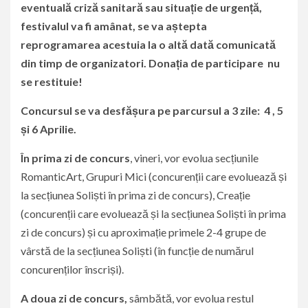
eventuală criză sanitară sau situație de urgență,
festivalul va fi amânat, se va aștepta
reprogramarea acestuia la o altă dată comunicată
din timp de organizatori. Donația de participare nu
se restituie!
Concursul se va desfășura pe parcursul a 3 zile: 4 , 5
și 6 Aprilie.
În prima zi de concurs
, vineri, vor evolua secțiunile
RomanticArt, Grupuri Mici (concurenții care evoluează și
la secțiunea Soliști în prima zi de concurs), Creație
(concurenții care evoluează și la secțiunea Soliști în prima
zi de concurs) și cu aproximație primele 2-4 grupe de
vârstă de la secțiunea Soliști (în funcție de numărul
concurenților înscriși).
A doua zi de concurs,
sâmbătă, vor evolua restul