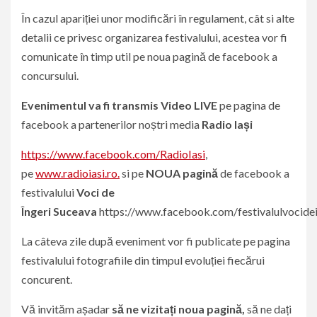
În cazul apariției unor modificări în regulament, cât si alte
detalii ce privesc organizarea festivalului, acestea vor fi
comunicate în timp util pe noua pagină de facebook a
concursului.
Evenimentul va fi transmis Video LIVE
pe pagina de
facebook a partenerilor noștri media
Radio Iași
https://www.facebook.com/RadioIasi
,
pe
www.radioiasi.ro.
si pe
NOUA pagină
de facebook a
festivalului
Voci de
Îngeri
Suceava
https://www.facebook.com/festivalulvocidei
La câteva zile după eveniment vor fi publicate pe pagina
festivalului fotografiile din timpul evoluției fiecărui
concurent.
Vă invităm așadar
să ne vizitați noua pagină,
să ne dați