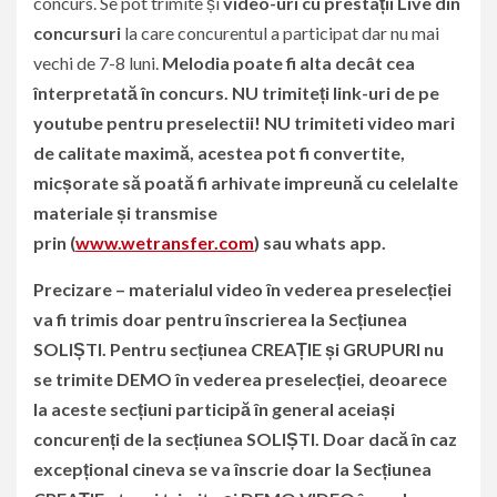
concurs. Se pot trimite și
video-uri cu prestații Live din
concursuri
la care concurentul a participat dar nu mai
vechi de 7-8 luni.
Melodia poate fi alta decât cea
înterpretată în concurs. NU trimiteți link-uri de pe
youtube pentru preselectii! NU trimiteti video mari
de calitate maximă, acestea pot fi convertite,
micșorate să poată fi arhivate impreună cu celelalte
materiale și transmise
prin
(
www.wetransfer.com
)
sau whats app.
Precizare
– materialul video în vederea preselecției
va fi trimis doar pentru înscrierea la Secțiunea
SOLIȘTI. Pentru secțiunea CREAȚIE și GRUPURI nu
se trimite DEMO în vederea preselecției, deoarece
la aceste secțiuni participă în general aceiași
concurenți de la secțiunea SOLIȘTI. Doar dacă în caz
excepțional cineva se va înscrie doar la Secțiunea