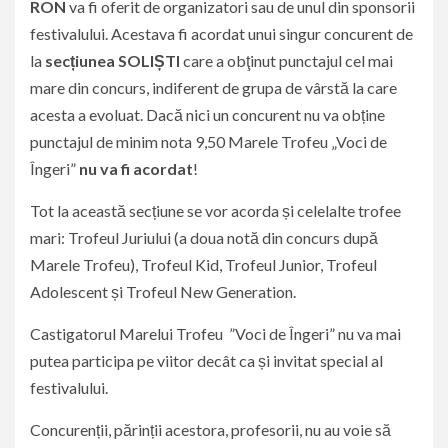
RON
va fi oferit de organizatori sau de unul din sponsorii
festivalului. Acestava fi acordat unui singur concurent de
la
secțiunea SOLIȘTI
care a obţinut punctajul cel mai
mare din concurs, indiferent de grupa de vârstă la care
acesta a evoluat. Dacă nici un concurent nu va obține
punctajul de minim nota 9,50 Marele Trofeu „Voci de
Îngeri”
nu va fi acordat
!
Tot la această secțiune se vor acorda și celelalte trofee
mari: Trofeul Juriului (a doua notă din concurs după
Marele Trofeu), Trofeul Kid, Trofeul Junior, Trofeul
Adolescent și Trofeul New Generation.
Castigatorul Marelui Trofeu ”Voci de Îngeri” nu va mai
putea participa pe viitor decât ca și invitat special al
festivalului.
Concurenții, părinții acestora, profesorii, nu au voie să