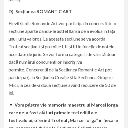
D
). Secțiunea ROMANTIC ART
Elevii școlii Romantic Art vor participa în concurs într-o
secțiune aparte dându-le astfel șansa de a evolua în fața
unui juriu valoros. La aceasta secțiune se va acorda
Trofeul secțiunii și premiile I, II și III în funcție de notele
acordate de juriu. Se vor forma categorii de vârstă doar
dacă numărul concurenților înscriși va
permite. Concurenții de la Secțiunea Romantic Art pot
participa și la Secțiunea Creație și la Secțiunea Grupuri
Mici, la cea de-a doua secțiune având reducere de 50 de
lei.
V
om păstra vie memoria maestrului
Marcel Iorga
care ne-a fost alături primele trei ediții ale
festivalului,
oferind Trofeul „Marcel Iorga” în fiecare
an, concurentului de la Secțiunea Soliști care va