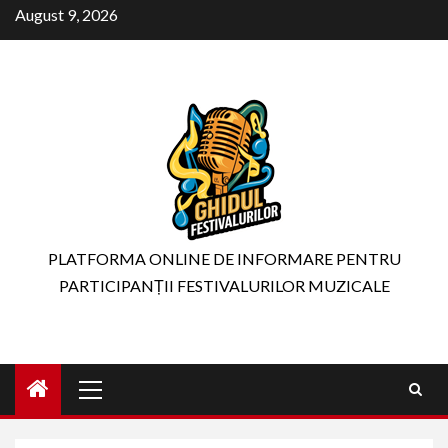
Skip
August 9, 2026
to
content
PLATFORMA ONLINE DE INFORMARE PENTRU
PARTICIPANȚII FESTIVALURILOR MUZICALE
Primary
Menu