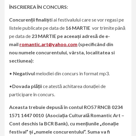
ÎNSCRIEREA ÎN CONCURS:
Concurenții finaliști
ai festivalului care se vor regasi pe
listele publicate pe data de
16 MARTIE
vor trimite până
pe data de
23 MARTIE
pe aceeași adresă de e-
mail
romantic.art@yahoo.com
(specificând
din
nou
numele concurentului, vârsta, localitatea si
sectiunea):
•
Negativul
melodiei din concurs in format mp3.
•​
Dovada plății
ce atestă achitarea donației de
participare în concurs.
Aceasta trebuie depusă în contul
RO57 RNCB 0234
1571 1447 0010
(Asociația Culturală Romantic Art –
Cont deschis la BCR Bank), cu mențiunile „donație
festival” și „numele concurentului”.
Suma va fi