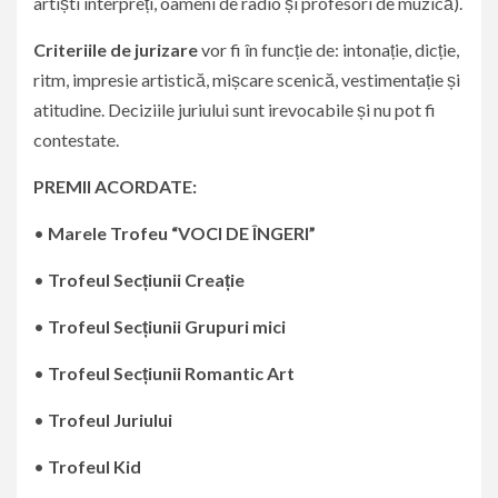
artiști interpreți, oameni de radio și profesori de muzică).
Criteriile de jurizare
vor fi în funcție de: intonație, dicție,
ritm, impresie artistică, mișcare scenică, vestimentație și
atitudine. Deciziile juriului sunt irevocabile și nu pot fi
contestate.
PREMII ACORDATE:
•
Marele Trofeu
“VOCI DE ÎNGERI”
•
Trofeul Secțiunii Creație
•
Trofeul Secțiunii Grupuri mici
•
Trofeul Secțiunii Romantic Art
•
Trofeul Juriului
•
Trofeul Kid