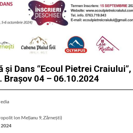
ă
și Dans
“Ecoul Pietrei Craiului”
,
. Brașov
04 – 06.10.2024
Media
opolit Ion Mețianu 9, Zărnești)
 2024