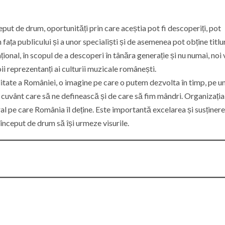
nceput de drum, oportunități prin care aceștia pot fi descoperiți, pot
 fața publicului și a unor specialiști și de asemenea pot obține titlur
național, în scopul de a descoperi în tânăra generație și nu numai, noi 
oii reprezentanți ai culturii muzicale românești.
itate a României, o imagine pe care o putem dezvolta în timp, pe u
n cuvânt care să ne definească și de care să fim mândri. Organizația
al pe care România îl deține. Este importantă excelarea și susținer
 început de drum să își urmeze visurile.