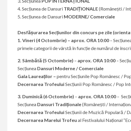
3. Secțiunea
POP INTERNAȚIONAL
4. Secțiunea de Dansuri
TRADIȚIONALE
(Românești / Int
5. Secțiunea de Dansuri
MODERNE/ Comerciale
Desfășurarea Secțiunilor din concurs pe zile (orientat
1. Vineri (4 Octombrie) – aprox. ORA 10:00
– Secțiun
primele categorii de vârstă în funcție de numărul de înscrie
2. Sâmbătă (5 Octombrie)
–
aprox. ORA 10:00
– Secți
Secțiunea
Dansuri Moderne / Comerciale
Gala Laureaților –
pentru Secțiunile Pop Românesc / Pop
Decernarea Trofeului
Secțiunii Pop Românesc / Pop In
3. Duminică (6 Octombrie)
–
aprox. ORA 10:00
– Secț
Secțiunea
Dansuri Tradiționale
(Românești / Internațion
Decernarea Trofeului
Secțiunii de Muzică Populară / Da
Decernarea Marelui Trofeu
al Festivalului Național “Ec