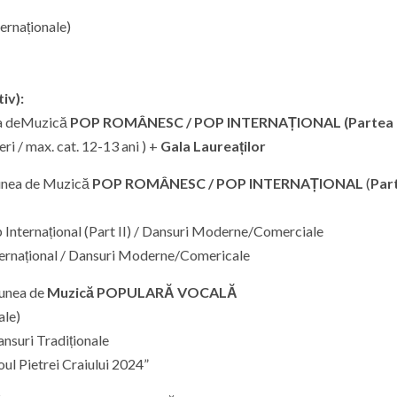
ernaționale)
iv):
ea deMuzică
POP ROMÂNESC / POP INTERNAȚIONAL
(Partea 
ri / max. cat. 12-13 ani ) +
Gala Laureaților
unea de Muzică
POP ROMÂNESC / POP INTERNAȚIONAL
(
Part
 Internațional (Part II) / Dansuri Moderne/Comerciale
ternațional / Dansuri Moderne/Comericale
iunea de
Muzică POPULARĂ VOCALĂ
ale)
nsuri Tradiționale
oul Pietrei Craiului 2024”