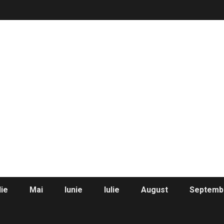
lie
Mai
Iunie
Iulie
August
Septemb