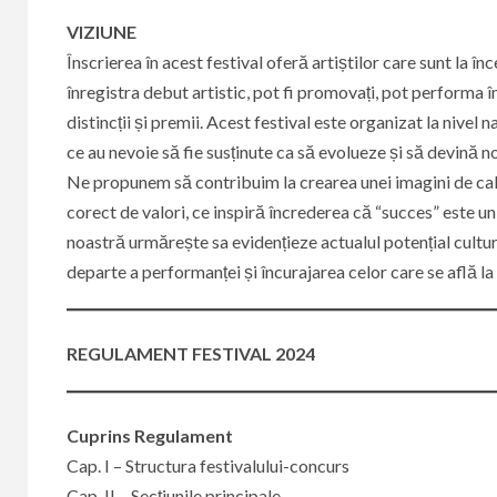
VIZIUNE
Înscrierea în acest festival oferă artiștilor care sunt la î
înregistra debut artistic, pot fi promovați, pot performa în
distincții și premii. Acest festival este organizat la nivel 
ce au nevoie să fie susținute ca să evolueze și să devină n
Ne propunem să contribuim la crearea unei imagini de cal
corect de valori, ce inspiră încrederea că “succes” este u
noastră urmărește sa evidențieze actualul potențial cultur
departe a performanței și încurajarea celor care se află la
​REGULAMENT FESTIVAL 2024
​Cuprins Regulament
Cap. I – Structura festivalului-concurs
Cap. II – Secțiunile principale