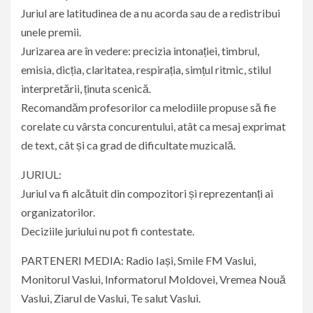
Juriul are latitudinea de a nu acorda sau de a redistribui
unele premii.
Jurizarea are în vedere: precizia intonației, timbrul,
emisia, dicția, claritatea, respirația, simțul ritmic, stilul
interpretării, ținuta scenică.
Recomandăm profesorilor ca melodiile propuse să fie
corelate cu vârsta concurentului, atât ca mesaj exprimat
de text, cât și ca grad de dificultate muzicală.
JURIUL:
Juriul va fi alcătuit din compozitori și reprezentanți ai
organizatorilor.
Deciziile juriului nu pot fi contestate.
PARTENERI MEDIA: Radio Iași, Smile FM Vaslui,
Monitorul Vaslui, Informatorul Moldovei, Vremea Nouă
Vaslui, Ziarul de Vaslui, Te salut Vaslui.