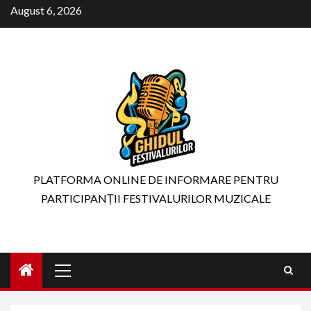
Skip
August 6, 2026
to
content
PLATFORMA ONLINE DE INFORMARE PENTRU
PARTICIPANȚII FESTIVALURILOR MUZICALE
Primary
Menu