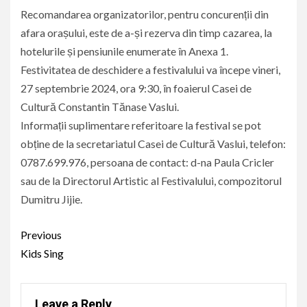
Recomandarea organizatorilor, pentru concurenții din
afara orașului, este de a-și rezerva din timp cazarea, la
hotelurile și pensiunile enumerate în Anexa 1.
Festivitatea de deschidere a festivalului va începe vineri,
27 septembrie 2024, ora 9:30, în foaierul Casei de
Cultură Constantin Tănase Vaslui.
Informații suplimentare referitoare la festival se pot
obține de la secretariatul Casei de Cultură Vaslui, telefon:
0787.699.976, persoana de contact: d-na Paula Cricler
sau de la Directorul Artistic al Festivalului, compozitorul
Dumitru Jijie.
Continue
Previous
Reading
Kids Sing
Leave a Reply