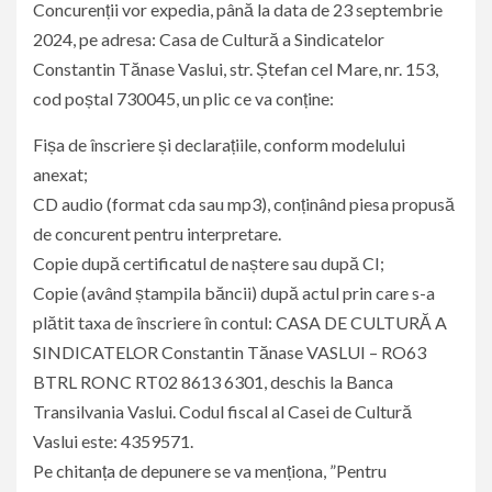
Concurenții vor expedia, până la data de 23 septembrie
2024, pe adresa: Casa de Cultură a Sindicatelor
Constantin Tănase Vaslui, str. Ștefan cel Mare, nr. 153,
cod poștal 730045, un plic ce va conține:
Fișa de înscriere și declarațiile, conform modelului
anexat;
CD audio (format cda sau mp3), conținând piesa propusă
de concurent pentru interpretare.
Copie după certificatul de naștere sau după CI;
Copie (având ștampila băncii) după actul prin care s-a
plătit taxa de înscriere în contul: CASA DE CULTURĂ A
SINDICATELOR Constantin Tănase VASLUI – RO63
BTRL RONC RT02 8613 6301, deschis la Banca
Transilvania Vaslui. Codul fiscal al Casei de Cultură
Vaslui este: 4359571.
Pe chitanța de depunere se va menționa, ”Pentru