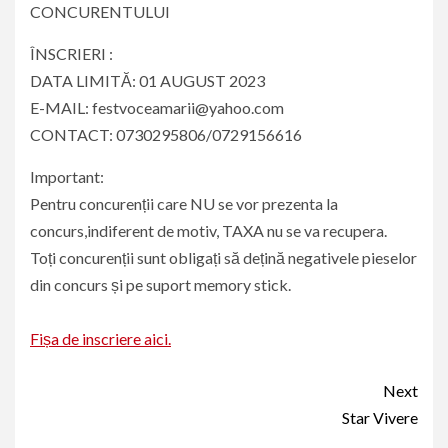
CONCURENTULUI
ÎNSCRIERI :
DATA LIMITĂ: 01 AUGUST 2023
E-MAIL: festvoceamarii@yahoo.com
CONTACT: 0730295806/0729156616
Important:
Pentru concurenții care NU se vor prezenta la
concurs,indiferent de motiv, TAXA nu se va recupera.
Toți concurenții sunt obligați să dețină negativele pieselor
din concurs și pe suport memory stick.
Fișa de inscriere aici.
Continue
Next
Reading
Star Vivere