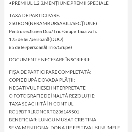
•PREMIUL 1,2,3,MENȚIUNE,PREMII SPECIALE.
TAXA DE PARTICIPARE:
250 RON(NERAMBURSABILI/SECȚIUNE)
Pentru secțiunea Duo/Trio/Grupe Taxa va fi:
125 de lei /persoană(DUO)
85 de lei/persoană(Trio/Grupe)
DOCUMENTE NECESARE ÎNSCRIERII:
FIȘA DE PARTICIPARE COMPLETATĂ;
COPIE DUPĂ DOVADA PLĂȚII;
NEGATIVUL PIESEI INTERPRETATE;
O FOTOGRAFIE DE ÎNALTĂ REZOLUȚIE;
TAXA SE ACHITĂ ÎN CONTUL:
RO19BTRLRONCRT0236149501
BENEFICIAR: LUNGU MUȘAT CRISTINA
SE VA MENȚIONA: DONAȚIE FESTIVAL ȘI NUMELE