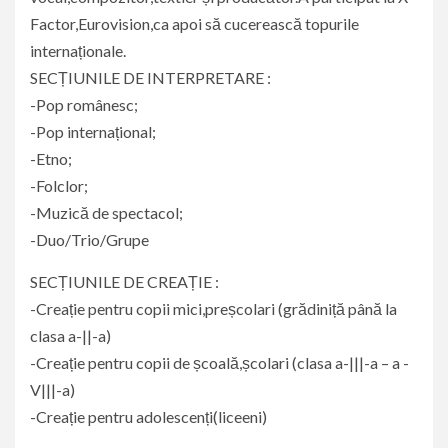
Factor,Eurovision,ca apoi să cucerească topurile
internaționale.
SECȚIUNILE DE INTERPRETARE :
-Pop românesc;
-Pop internațional;
-Etno;
-Folclor;
-Muzică de spectacol;
-Duo/Trio/Grupe
SECȚIUNILE DE CREAȚIE :
-Creație pentru copii mici,preșcolari (grădiniță până la
clasa a-||-a)
-Creație pentru copii de școală,școlari (clasa a-|||-a – a -
V|||-a)
-Creație pentru adolescenți(liceeni)