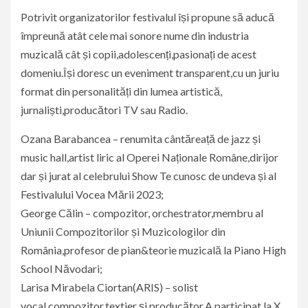
Potrivit organizatorilor festivalul își propune să aducă
împreună atât cele mai sonore nume din industria
muzicală cât și copii,adolescenți,pasionați de acest
domeniu.Își doresc un eveniment transparent,cu un juriu
format din personalități din lumea artistică,
jurnaliști,producători TV sau Radio.
Ozana Barabancea – renumita cântăreață de jazz și
music hall,artist liric al Operei Naționale Române,dirijor
dar și jurat al celebrului Show Te cunosc de undeva și al
Festivalului Vocea Mării 2023;
George Călin – compozitor, orchestrator,membru al
Uniunii Compozitorilor și Muzicologilor din
România,profesor de pian&teorie muzicală la Piano High
School Năvodari;
Larisa Mirabela Ciortan(ARIS) – solist
vocal,compozitor,textier și producător.A participat la X