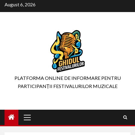
Skip
August 6, 2026
to
content
PLATFORMA ONLINE DE INFORMARE PENTRU
PARTICIPANȚII FESTIVALURILOR MUZICALE
Primary
Menu