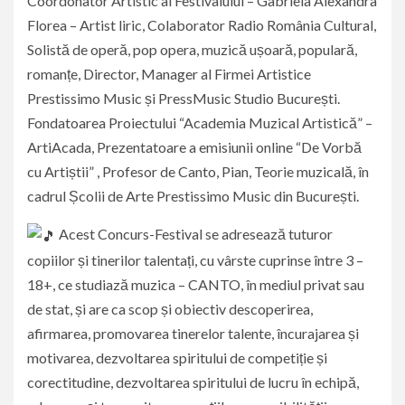
Coordonator Artistic al Festivalului – Gabriela Alexandra
Florea – Artist liric, Colaborator Radio România Cultural,
Solistă de operă, pop opera, muzică ușoară, populară,
romanțe, Director, Manager al Firmei Artistice
Prestissimo Music și PressMusic Studio București.
Fondatoarea Proiectului “Academia Muzical Artistică” –
ArtiAcada, Prezentatoare a emisiunii online “De Vorbă
cu Artiștii” , Profesor de Canto, Pian, Teorie muzicală, în
cadrul Școlii de Arte Prestissimo Music din București.
Acest Concurs-Festival se adresează tuturor
copiilor și tinerilor talentați, cu vârste cuprinse între 3 –
18+, ce studiază muzica – CANTO, în mediul privat sau
de stat, și are ca scop și obiectiv descoperirea,
afirmarea, promovarea tinerelor talente, încurajarea și
motivarea, dezvoltarea spiritului de competiție și
corectitudine, dezvoltarea spiritului de lucru în echipă,