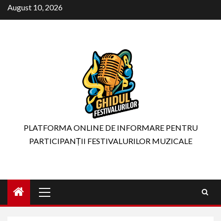
Skip
August 10, 2026
to
content
PLATFORMA ONLINE DE INFORMARE PENTRU
PARTICIPANȚII FESTIVALURILOR MUZICALE
Primary
Menu