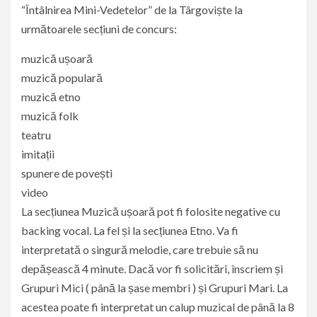
“Întâlnirea Mini-Vedetelor” de la Târgoviște la
următoarele secțiuni de concurs:
muzică ușoară
muzică populară
muzică etno
muzică folk
teatru
imitații
spunere de povești
video
La secțiunea Muzică ușoară pot fi folosite negative cu
backing vocal. La fel și la secțiunea Etno. Va fi
interpretată o singură melodie, care trebuie să nu
depășească 4 minute. Dacă vor fi solicitări, înscriem și
Grupuri Mici ( până la șase membri ) și Grupuri Mari. La
acestea poate fi interpretat un calup muzical de până la 8