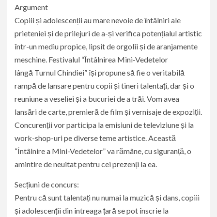
Argument
Copiii și adolescenții au mare nevoie de întâlniri ale
prieteniei și de prilejuri de a-și verifica potențialul artistic
într-un mediu propice, lipsit de orgolii și de aranjamente
meschine. Festivalul “Întâlnirea Mini-Vedetelor
lângă Turnul Chindiei” își propune să fie o veritabilă
rampă de lansare pentru copii și tineri talentați, dar și o
reuniune a veseliei și a bucuriei de a trăi. Vom avea
lansări de carte, premieră de film și vernisaje de expoziții.
Concurenții vor participa la emisiuni de televiziune și la
work-shop-uri pe diverse teme artistice. Această
“Întâlnire a Mini-Vedetelor” va rămâne, cu siguranță, o
amintire de neuitat pentru cei prezenți la ea.
Secțiuni de concurs:
Pentru că sunt talentați nu numai la muzică și dans, copiii
și adolescenții din întreaga țară se pot înscrie la