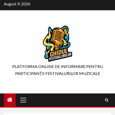
Skip
August 9, 2026
to
content
PLATFORMA ONLINE DE INFORMARE PENTRU
PARTICIPANȚII FESTIVALURILOR MUZICALE
Primary
Menu