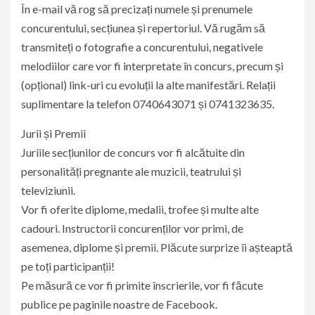
În e-mail vă rog să precizați numele și prenumele
concurentului, secțiunea și repertoriul. Vă rugăm să
transmiteți o fotografie a concurentului, negativele
melodiilor care vor fi interpretate în concurs, precum și
(opțional) link-uri cu evoluții la alte manifestări. Relații
suplimentare la telefon 0740643071 și 0741323635.
Jurii și Premii
Juriile secțiunilor de concurs vor fi alcătuite din
personalități pregnante ale muzicii, teatrului și
televiziunii.
Vor fi oferite diplome, medalii, trofee și multe alte
cadouri. Instructorii concurenților vor primi, de
asemenea, diplome și premii. Plăcute surprize îi așteaptă
pe toți participanții!
Pe măsură ce vor fi primite înscrierile, vor fi făcute
publice pe paginile noastre de Facebook.