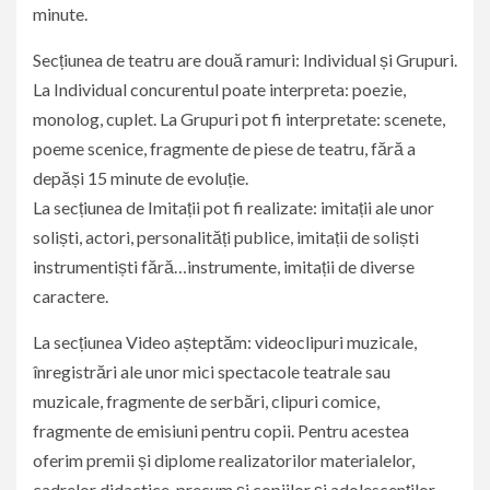
minute.
Secțiunea de teatru are două ramuri: Individual și Grupuri.
La Individual concurentul poate interpreta: poezie,
monolog, cuplet. La Grupuri pot fi interpretate: scenete,
poeme scenice, fragmente de piese de teatru, fără a
depăși 15 minute de evoluție.
La secțiunea de Imitații pot fi realizate: imitații ale unor
soliști, actori, personalități publice, imitații de soliști
instrumentiști fără…instrumente, imitații de diverse
caractere.
La secțiunea Video așteptăm: videoclipuri muzicale,
înregistrări ale unor mici spectacole teatrale sau
muzicale, fragmente de serbări, clipuri comice,
fragmente de emisiuni pentru copii. Pentru acestea
oferim premii și diplome realizatorilor materialelor,
cadrelor didactice, precum și copiilor și adolescenților